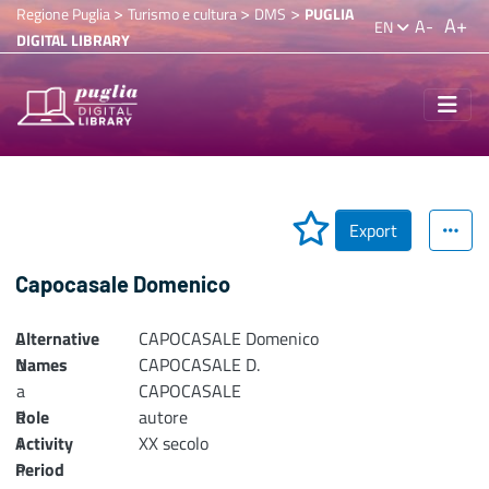
>
>
>
Regione Puglia
Turismo e cultura
DMS
PUGLIA
A+
A-
EN
DIGITAL LIBRARY
Export
Capocasale Domenico
Alternative
L
CAPOCASALE Domenico
Names
o
CAPOCASALE D.
a
CAPOCASALE
Role
d
autore
Activity
i
XX secolo
n
Period