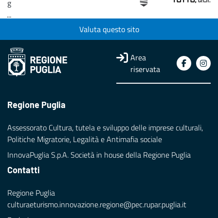
g
...
Valuta questo sito
Loading...
Area
riservata
Regione Puglia
Assessorato Cultura, tutela e sviluppo delle imprese culturali,
Politiche Migratorie, Legalità e Antimafia sociale
InnovaPuglia S.p.A. Società in house della Regione Puglia
Contatti
Regione Puglia
culturaeturismo.innovazione.regione@pec.rupar.puglia.it