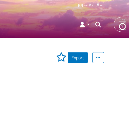
A+
A-
EN
Export