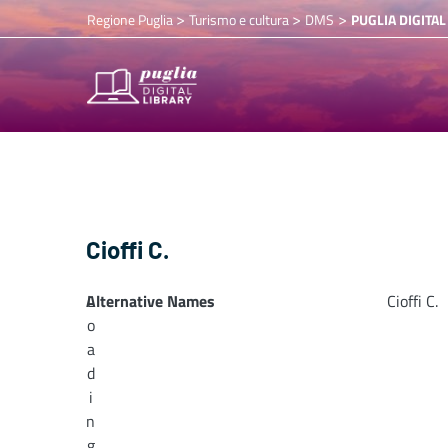
>
>
>
Regione Puglia
Turismo e cultura
DMS
PUGLIA DIGITAL
Cioffi C.
Alternative Names
L
Cioffi C.
o
a
d
i
n
g