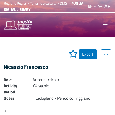
>
>
>
Regione Puglia
Turismo e cultura
DMS
PUGLIA
A+
A-
EN
DIGITAL LIBRARY
Export
Nicassio Francesco
Role
L
Autore articolo
Activity
o
XX secolo
Period
a
Notes
d
Il Cicloplano - Periodico Triggiano
i
n