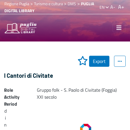
>
>
>
Regione Puglia
Turismo e cultura
DMS
PUGLIA
A+
A-
EN
DIGITAL LIBRARY
Export
I Cantori di Civitate
Role
L
Gruppo folk - S. Paolo di Civitate (Foggia)
Activity
o
XXI secolo
Period
a
d
i
n