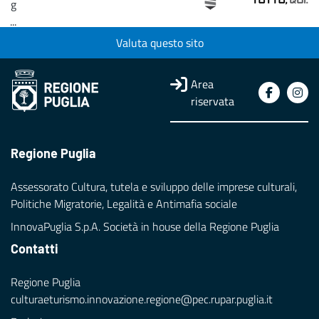
g
...
Valuta questo sito
Loading...
Area
riservata
Regione Puglia
Assessorato Cultura, tutela e sviluppo delle imprese culturali,
Politiche Migratorie, Legalità e Antimafia sociale
InnovaPuglia S.p.A. Società in house della Regione Puglia
Contatti
Regione Puglia
culturaeturismo.innovazione.regione@pec.rupar.puglia.it