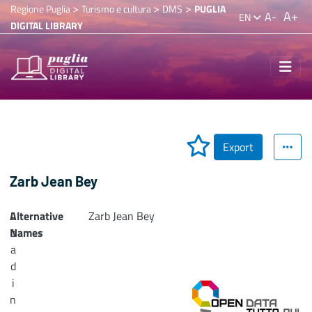
>
>
>
Regione Puglia
Turismo e cultura
DMS
PUGLIA
A+
A-
EN
DIGITAL LIBRARY
Export
Zarb Jean Bey
Alternative
L
Zarb Jean Bey
Names
o
a
d
i
n