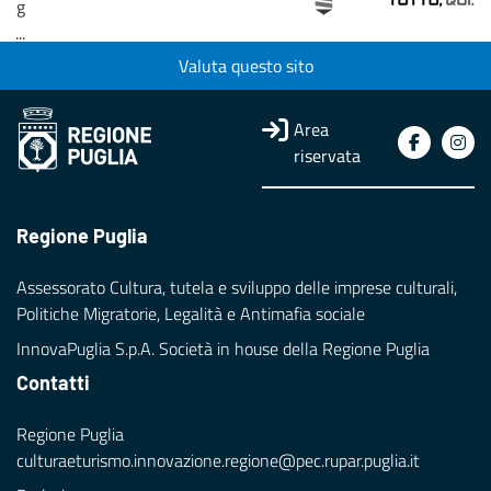
g
...
Valuta questo sito
Loading...
Area
riservata
Regione Puglia
Assessorato Cultura, tutela e sviluppo delle imprese culturali,
Politiche Migratorie, Legalità e Antimafia sociale
InnovaPuglia S.p.A. Società in house della Regione Puglia
Contatti
Regione Puglia
culturaeturismo.innovazione.regione@pec.rupar.puglia.it