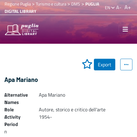
>
>
>
Regione Puglia
Turismo e cultura
DMS
PUGLIA
A+
A-
EN
DIGITAL LIBRARY
Export
Apa Mariano
Alternative
L
Apa Mariano
Names
o
Role
a
Autore, storico e critico dell'arte
Activity
d
1954-
Period
i
n