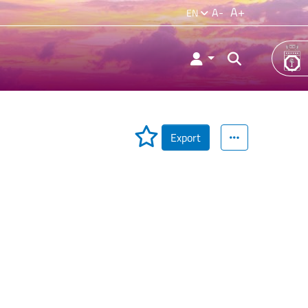
A+
A-
EN
Export