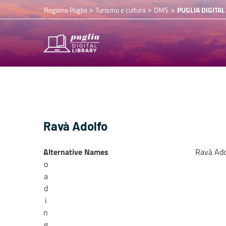
>
>
>
Regione Puglia
Turismo e cultura
DMS
PUGLIA DIGITAL
Ravà Adolfo
Alternative Names
L
Ravà Ado
o
a
d
i
n
g