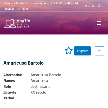
>
>
>
Regione Puglia
Turismo e cultura
DMS
PUGLIA
A+
A-
EN
DIGITAL LIBRARY
Export
Amaricusa Bartolo
Alternative
L
Amaricusa Bartolo
Names
o
Amaricusa
Role
a
destinatario
Activity
d
XX secolo
Period
i
n