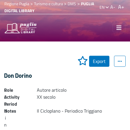
>
>
>
Regione Puglia
Turismo e cultura
DMS
PUGLIA
A+
A-
EN
DIGITAL LIBRARY
Export
Don Dorino
Role
L
Autore articolo
Activity
o
XX secolo
Period
a
Notes
d
Il Cicloplano - Periodico Triggiano
i
n