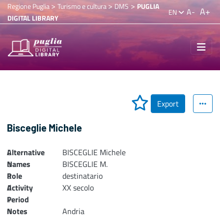
>
>
>
Regione Puglia
Turismo e cultura
DMS
PUGLIA
A+
A-
EN
DIGITAL LIBRARY
Export
Bisceglie Michele
Alternative
L
BISCEGLIE Michele
Names
o
BISCEGLIE M.
Role
a
destinatario
Activity
d
XX secolo
Period
i
n
Notes
Andria