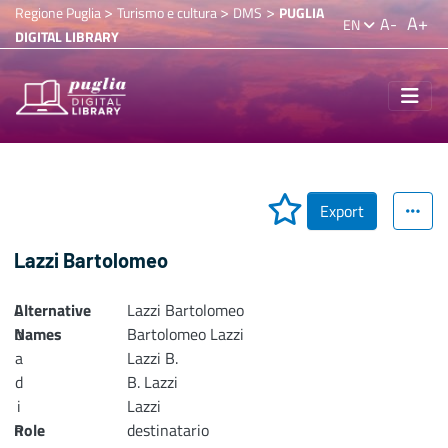
>
>
>
Regione Puglia
Turismo e cultura
DMS
PUGLIA
A+
A-
EN
DIGITAL LIBRARY
Export
Lazzi Bartolomeo
Alternative
L
Lazzi Bartolomeo
Names
o
Bartolomeo Lazzi
a
Lazzi B.
d
B. Lazzi
i
Lazzi
n
Role
destinatario