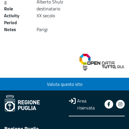
g
Alberto Shulz
...
Role
destinatario
Activity
XX secolo
Loading...
Period
Notes
Parigi
Valuta questo sito
Area
riservata
Regione Puglia