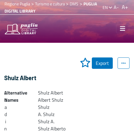
>
>
>
Regione Puglia
Turismo e cultura
DMS
PUGLIA
A+
A-
EN
DIGITAL LIBRARY
Export
Shulz Albert
Alternative
L
Shulz Albert
Names
o
Albert Shulz
a
Shulz
d
A. Shulz
i
Shulz A.
n
Shulz Alberto