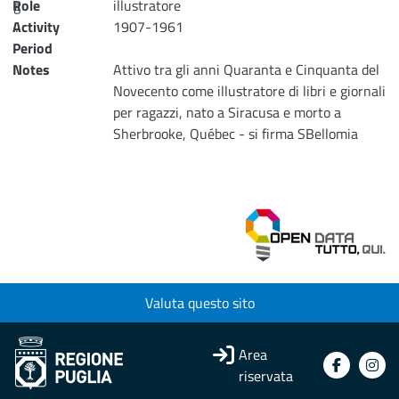
Role
g
illustratore
...
Activity
1907-1961
Period
Loading...
Notes
Attivo tra gli anni Quaranta e Cinquanta del
Novecento come illustratore di libri e giornali
per ragazzi, nato a Siracusa e morto a
Sherbrooke, Québec - si firma SBellomia
Valuta questo sito
Area
riservata