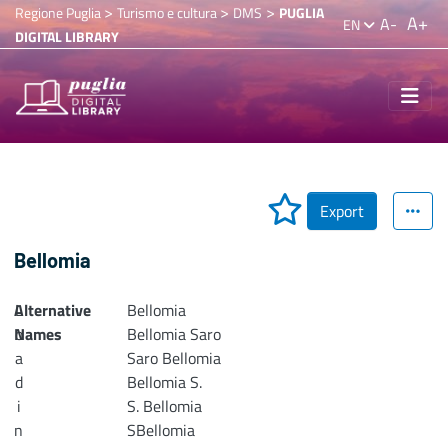
>
>
>
Regione Puglia
Turismo e cultura
DMS
PUGLIA
A+
A-
EN
DIGITAL LIBRARY
Export
Bellomia
Alternative
L
Bellomia
Names
o
Bellomia Saro
a
Saro Bellomia
d
Bellomia S.
i
S. Bellomia
n
SBellomia