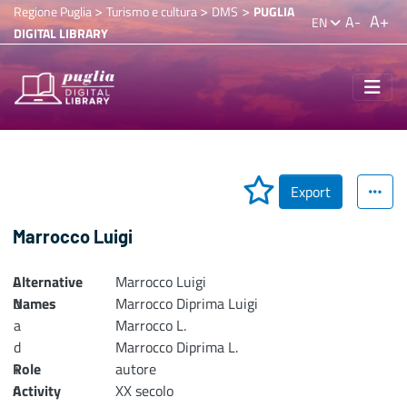
>
>
>
Regione Puglia
Turismo e cultura
DMS
PUGLIA
A+
A-
EN
DIGITAL LIBRARY
Export
Marrocco Luigi
Alternative
L
Marrocco Luigi
Names
o
Marrocco Diprima Luigi
a
Marrocco L.
d
Marrocco Diprima L.
Role
i
autore
n
Activity
XX secolo