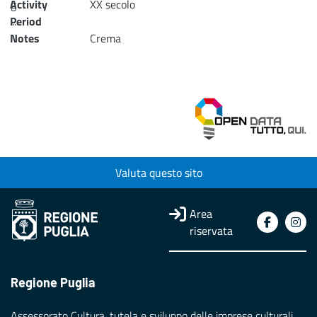
Activity
g
XX secolo
...
Period
Notes
Crema
Loading...
Valuta questo sito
Area
riservata
Regione Puglia
Assessorato Cultura, tutela e sviluppo delle imprese culturali,