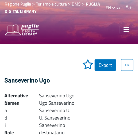
>
>
>
Regione Puglia
Turismo e cultura
DMS
PUGLIA
A+
A-
EN
DIGITAL LIBRARY
Export
Sanseverino Ugo
Alternative
L
Sanseverino Ugo
Names
o
Ugo Sanseverino
a
Sanseverino U.
d
U. Sanseverino
i
Sanseverino
n
Role
destinatario