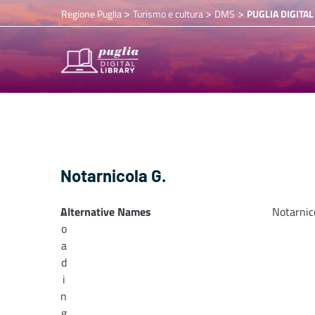
>
>
>
Regione Puglia
Turismo e cultura
DMS
PUGLIA DIGITAL
Notarnicola G.
Alternative Names
L
Notarnic
o
a
d
i
n
g