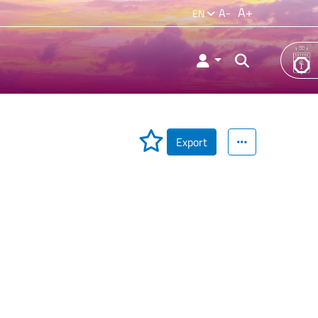
A+
A-
EN
Export