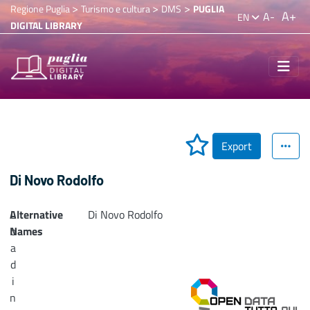
>
>
>
Regione Puglia
Turismo e cultura
DMS
PUGLIA
A+
A-
EN
DIGITAL LIBRARY
Export
Di Novo Rodolfo
Alternative
L
Di Novo Rodolfo
Names
o
a
d
i
n