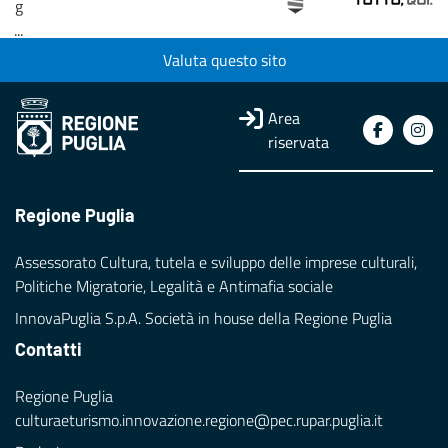
g
...
Valuta questo sito
Loading...
Area
riservata
Regione Puglia
Assessorato Cultura, tutela e sviluppo delle imprese culturali,
Politiche Migratorie, Legalità e Antimafia sociale
InnovaPuglia S.p.A. Società in house della Regione Puglia
Contatti
Regione Puglia
culturaeturismo.innovazione.regione@pec.rupar.puglia.it