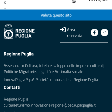
g
...
Valuta questo sito
Loading...
Area
riservata
Regione Puglia
Assessorato Cultura, tutela e sviluppo delle imprese culturali,
Politiche Migratorie, Legalità e Antimafia sociale
InnovaPuglia S.p.A. Società in house della Regione Puglia
Contatti
Regione Puglia
culturaeturismo.innovazione.regione@pec.rupar.puglia.it