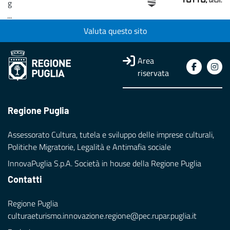
g
...
Valuta questo sito
Loading...
Area
riservata
Regione Puglia
Assessorato Cultura, tutela e sviluppo delle imprese culturali,
Politiche Migratorie, Legalità e Antimafia sociale
InnovaPuglia S.p.A. Società in house della Regione Puglia
Contatti
Regione Puglia
culturaeturismo.innovazione.regione@pec.rupar.puglia.it