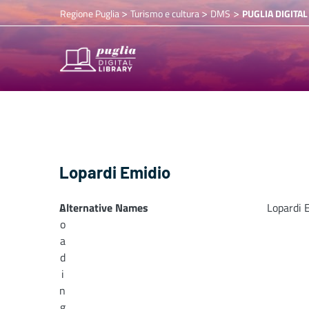
>
>
>
Regione Puglia
Turismo e cultura
DMS
PUGLIA DIGITAL
Lopardi Emidio
Alternative Names
L
Lopardi 
o
a
d
i
n
g