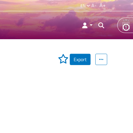
A+
A-
EN
Export