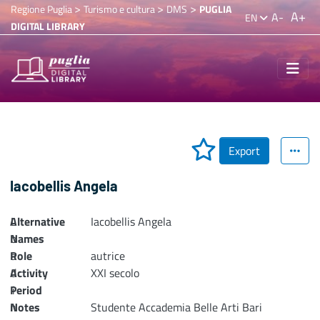
>
>
>
Regione Puglia
Turismo e cultura
DMS
PUGLIA
A+
A-
EN
DIGITAL LIBRARY
Export
Iacobellis Angela
Alternative
L
Iacobellis Angela
Names
o
Role
a
autrice
Activity
d
XXI secolo
Period
i
n
Notes
Studente Accademia Belle Arti Bari