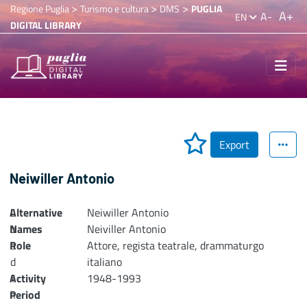
>
>
>
Regione Puglia
Turismo e cultura
DMS
PUGLIA
A+
A-
EN
DIGITAL LIBRARY
Export
Neiwiller Antonio
Alternative
L
Neiwiller Antonio
Names
o
Neiviller Antonio
Role
a
Attore, regista teatrale, drammaturgo
d
italiano
Activity
i
1948-1993
n
Period