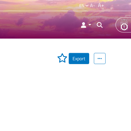
A+
A-
EN
Export