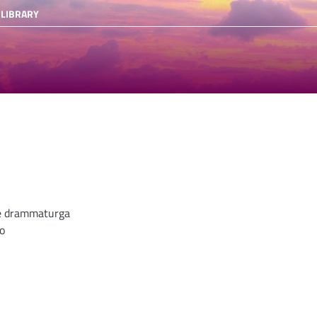
 LIBRARY
e drammaturga
o