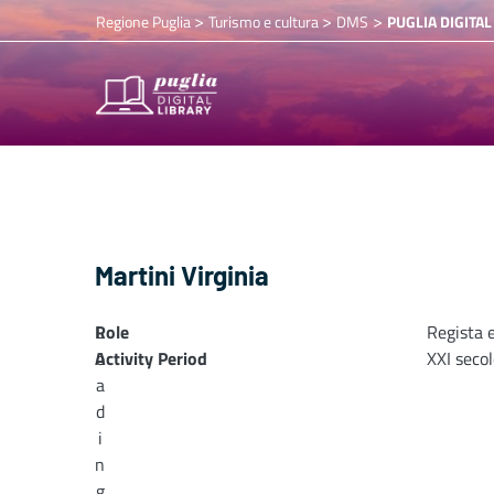
>
>
>
Regione Puglia
Turismo e cultura
DMS
PUGLIA DIGITAL
Martini Virginia
Role
L
Regista 
Activity Period
o
XXI secol
a
d
i
n
g