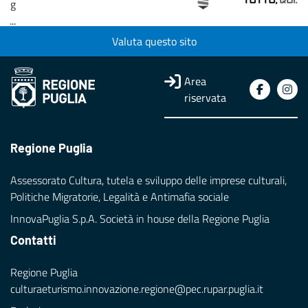
g
...
Valuta questo sito
Loading...
Area
riservata
Regione Puglia
Assessorato Cultura, tutela e sviluppo delle imprese culturali,
Politiche Migratorie, Legalità e Antimafia sociale
InnovaPuglia S.p.A. Società in house della Regione Puglia
Contatti
Regione Puglia
culturaeturismo.innovazione.regione@pec.rupar.puglia.it