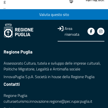
g
...
Valuta questo sito
Loading...
Area
riservata
Regione Puglia
Assessorato Cultura, tutela e sviluppo delle imprese culturali,
Politiche Migratorie, Legalità e Antimafia sociale
InnovaPuglia S.p.A. Società in house della Regione Puglia
Contatti
Regione Puglia
culturaeturismo.innovazione.regione@pec.rupar.puglia.it