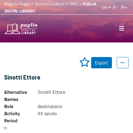
>
>
>
Regione Puglia
Turismo e cultura
DMS
PUGLIA
A+
A-
EN
DIGITAL LIBRARY
Export
Sinotti Ettore
Alternative
L
Sinotti Ettore
Names
o
Role
a
destinatario
Activity
d
XX secolo
Period
i
n