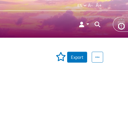
A+
A-
EN
Export