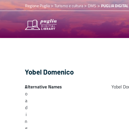
>
>
>
Regione Puglia
Turismo e cultura
DMS
PUGLIA DIGITAL
Yobel Domenico
Alternative Names
L
Yobel Do
o
a
d
i
n
g