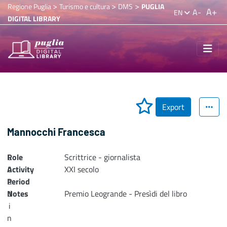
>
>
>
Regione Puglia
Turismo e cultura
DMS
PUGLIA
A+
A-
EN
DIGITAL LIBRARY
Export
Mannocchi Francesca
Role
L
Scrittrice - giornalista
Activity
o
XXI secolo
Period
a
Notes
d
Premio Leogrande - Presìdi del libro
i
n