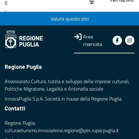
g
...
Valuta questo sito
Loading...
Area
riservata
Regione Puglia
Assessorato Cultura, tutela e sviluppo delle imprese culturali,
Politiche Migratorie, Legalità e Antimafia sociale
InnovaPuglia S.p.A. Società in house della Regione Puglia
Contatti
Regione Puglia
culturaeturismo.innovazione.regione@pec.rupar.puglia.it