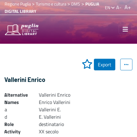
>
>
>
Regione Puglia
Turismo e cultura
DMS
PUGLIA
A+
A-
EN
DIGITAL LIBRARY
Export
Vallerini Enrico
Alternative
L
Vallerini Enrico
Names
o
Enrico Vallerini
a
Vallerini E.
d
E. Vallerini
Role
i
destinatario
n
Activity
XX secolo