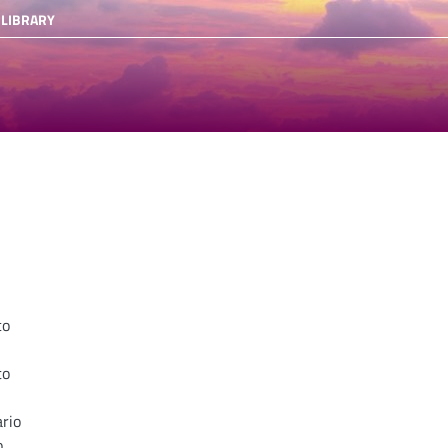
 LIBRARY
co
to
rio
o