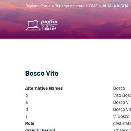
>
>
>
Regione Puglia
Turismo e cultura
DMS
PUGLIA DIGITAL
Bosco Vito
Alternative Names
L
Bosco
o
Vito Bos
a
Bosco V.
d
Bosco Vi
i
V. Bosco
n
Role
destinata
Activity Period
g
XX secol