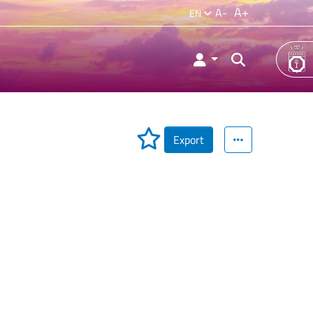
A+
A-
EN
Export