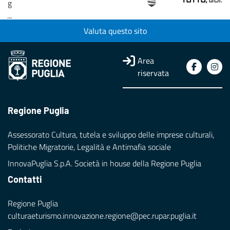
g
...
Valuta questo sito
Loading...
Area
riservata
Regione Puglia
Assessorato Cultura, tutela e sviluppo delle imprese culturali,
Politiche Migratorie, Legalità e Antimafia sociale
InnovaPuglia S.p.A. Società in house della Regione Puglia
Contatti
Regione Puglia
culturaeturismo.innovazione.regione@pec.rupar.puglia.it