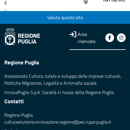
g
...
Valuta questo sito
Loading...
Area
riservata
Regione Puglia
Assessorato Cultura, tutela e sviluppo delle imprese culturali,
Politiche Migratorie, Legalità e Antimafia sociale
InnovaPuglia S.p.A. Società in house della Regione Puglia
Contatti
Regione Puglia
culturaeturismo.innovazione.regione@pec.rupar.puglia.it