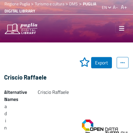
>
>
>
Regione Puglia
Turismo e cultura
DMS
PUGLIA
A+
A-
EN
DIGITAL LIBRARY
Export
Criscio Raffaele
Alternative
L
Criscio Raffaele
Names
o
a
d
i
n