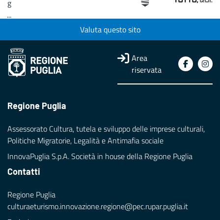
g
...
Valuta questo sito
Loading...
Area
riservata
Regione Puglia
Assessorato Cultura, tutela e sviluppo delle imprese culturali,
Politiche Migratorie, Legalità e Antimafia sociale
InnovaPuglia S.p.A. Società in house della Regione Puglia
Contatti
Regione Puglia
culturaeturismo.innovazione.regione@pec.rupar.puglia.it