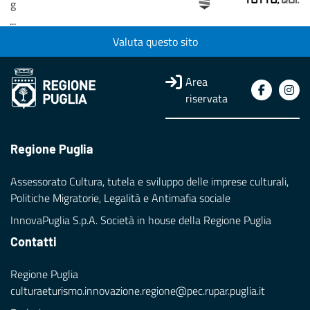
g
...
Valuta questo sito
Loading...
Area
riservata
Regione Puglia
Assessorato Cultura, tutela e sviluppo delle imprese culturali,
Politiche Migratorie, Legalità e Antimafia sociale
InnovaPuglia S.p.A. Società in house della Regione Puglia
Contatti
Regione Puglia
culturaeturismo.innovazione.regione@pec.rupar.puglia.it