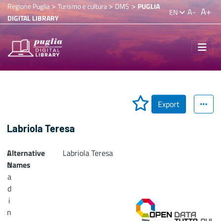
>
>
>
Regione Puglia
Turismo e cultura
DMS
PUGLIA
A+
A-
EN
DIGITAL LIBRARY
Export
Labriola Teresa
Alternative
L
Labriola Teresa
Names
o
a
d
i
n