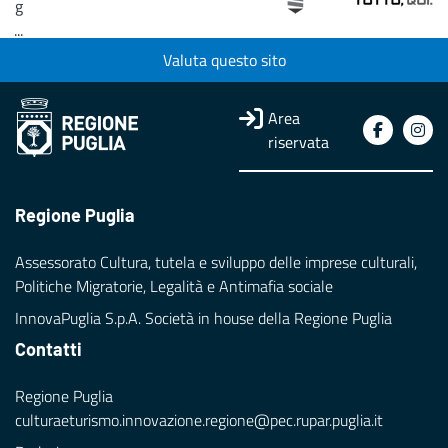
g
...
Valuta questo sito
Loading...
Area
riservata
Regione Puglia
Assessorato Cultura, tutela e sviluppo delle imprese culturali,
Politiche Migratorie, Legalità e Antimafia sociale
InnovaPuglia S.p.A. Società in house della Regione Puglia
Contatti
Regione Puglia
culturaeturismo.innovazione.regione@pec.rupar.puglia.it