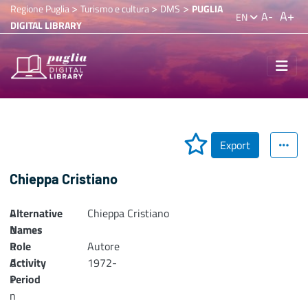
>
>
>
Regione Puglia
Turismo e cultura
DMS
PUGLIA
A+
A-
EN
DIGITAL LIBRARY
Export
Chieppa Cristiano
Alternative
L
Chieppa Cristiano
Names
o
Role
a
Autore
Activity
d
1972-
Period
i
n