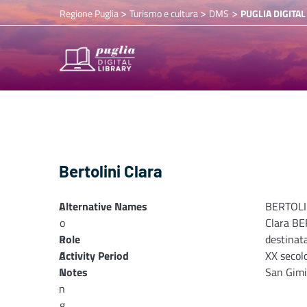
>
>
>
Regione Puglia
Turismo e cultura
DMS
PUGLIA DIGITAL
Bertolini Clara
Alternative Names
L
BERTOLIN
o
Clara BE
Role
a
destinata
Activity Period
d
XX secol
Notes
i
San Gim
n
g