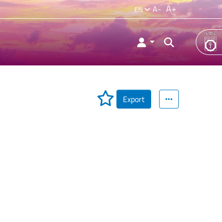
A+
A-
EN
Export