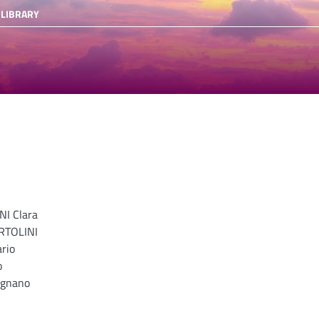
 LIBRARY
I Clara
RTOLINI
rio
o
ignano