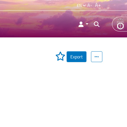
A+
A-
EN
Export