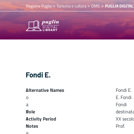
>
>
>
Regione Puglia
Turismo e cultura
DMS
PUGLIA DIGITAL
Fondi E.
Alternative Names
L
Fondi E.
o
E. Fondi
a
Fondi
Role
d
destinata
Activity Period
i
XX secol
n
Notes
Prof.
g