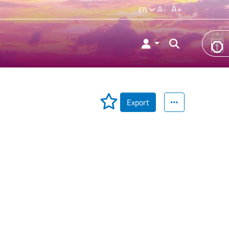
A+
A-
EN
Export