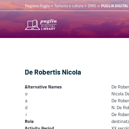
>
>
>
Regione Puglia
Turismo e cultura
DMS
PUGLIA DIGITAL
De Robertis Nicola
Alternative Names
L
De Rober
o
Nicola D
a
De Rober
d
N. De Ro
i
De Rober
n
Role
destinata
Activity Period
g
XX secol