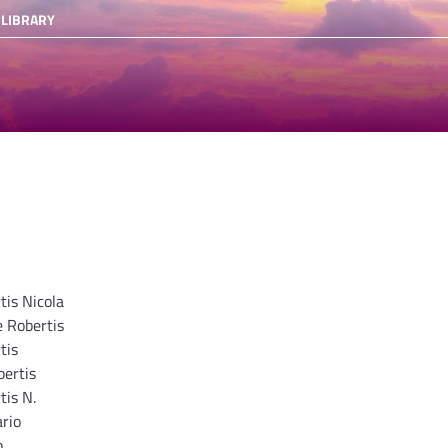
 LIBRARY
tis Nicola
e Robertis
tis
bertis
tis N.
rio
o