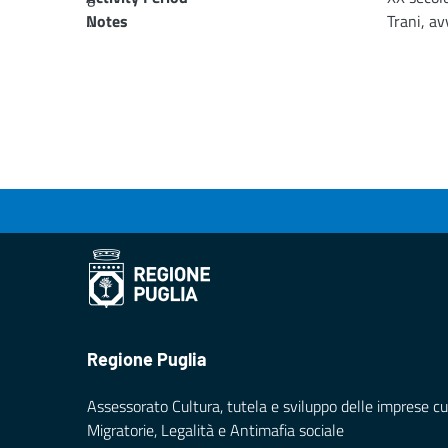
...
Notes
Trani, a
Loading...
Regione Puglia
Assessorato Cultura, tutela e sviluppo delle imprese cul
Migratorie, Legalità e Antimafia sociale