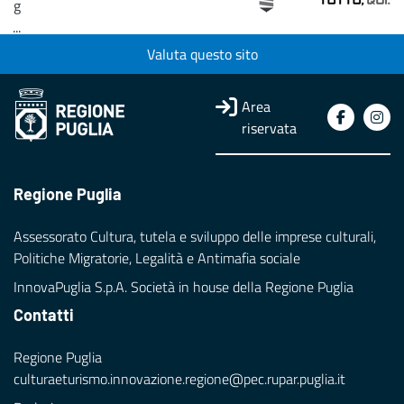
g
...
Valuta questo sito
Loading...
Area
riservata
Regione Puglia
Assessorato Cultura, tutela e sviluppo delle imprese culturali,
Politiche Migratorie, Legalità e Antimafia sociale
InnovaPuglia S.p.A. Società in house della Regione Puglia
Contatti
Regione Puglia
culturaeturismo.innovazione.regione@pec.rupar.puglia.it