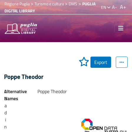
>
>
>
Regione Puglia
Turismo e cultura
DMS
PUGLIA
A+
A-
EN
DIGITAL LIBRARY
Export
Poppe Theodor
Alternative
L
Poppe Theodor
Names
o
a
d
i
n