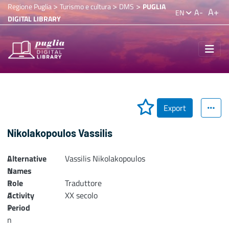
>
>
>
Regione Puglia
Turismo e cultura
DMS
PUGLIA
A+
A-
EN
DIGITAL LIBRARY
Export
Nikolakopoulos Vassilis
Alternative
L
Vassilis Nikolakopoulos
Names
o
Role
a
Traduttore
Activity
d
XX secolo
Period
i
n