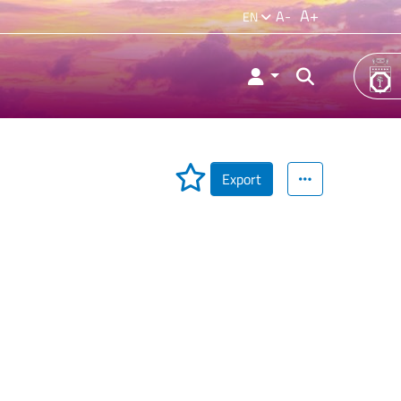
A+
A-
EN
Export