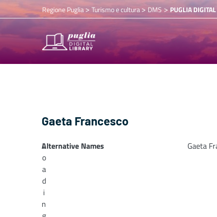
>
>
>
Regione Puglia
Turismo e cultura
DMS
PUGLIA DIGITAL
Gaeta Francesco
Alternative Names
L
Gaeta Fr
o
a
d
i
n
g