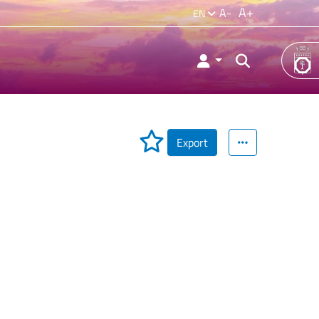
A+
A-
EN
Export