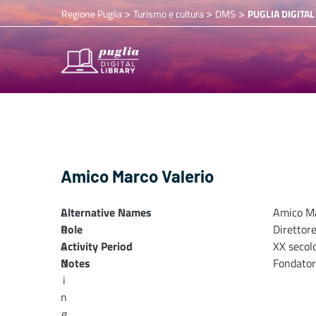
>
>
>
Regione Puglia
Turismo e cultura
DMS
PUGLIA DIGITAL
Amico Marco Valerio
Alternative Names
L
Amico Ma
Role
o
Direttore
Activity Period
a
XX secol
Notes
d
Fondator
i
n
g