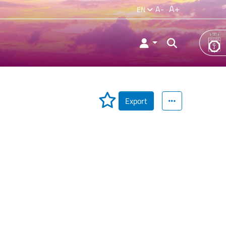
A+
A-
EN
Export