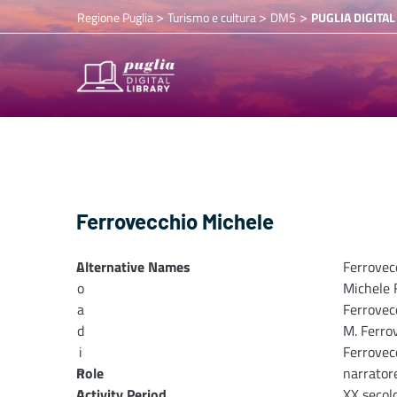
>
>
>
Regione Puglia
Turismo e cultura
DMS
PUGLIA DIGITAL
Ferrovecchio Michele
Alternative Names
L
Ferrovec
o
Michele 
a
Ferrovec
d
M. Ferro
i
Ferrovec
n
Role
narrator
Activity Period
g
XX secol