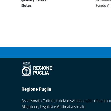
...
Notes
Fondo An
Loading...
Regione Puglia
Assessorato Cultura, tutela e sviluppo delle imprese cul
Migratorie, Legalità e Antimafia sociale