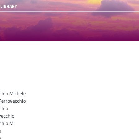
 LIBRARY
chio Michele
Ferrovecchio
chio
vecchio
chio M.
e
o