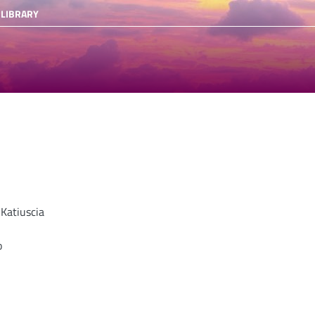
 LIBRARY
 Katiuscia
o