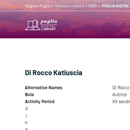
>
>
>
Regione Puglia
Turismo e cultura
DMS
PUGLIA DIGITAL
Di Rocco Katiuscia
Alternative Names
L
Di Rocco
Role
o
Autrice
Activity Period
a
XX secol
d
i
n
g