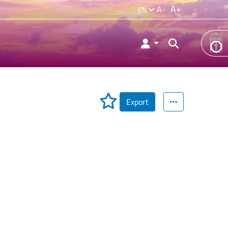
A+
A-
EN
Export