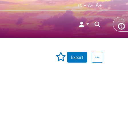
A+
A-
EN
Export