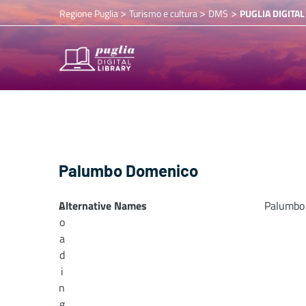
>
>
>
Regione Puglia
Turismo e cultura
DMS
PUGLIA DIGITAL
Palumbo Domenico
Alternative Names
L
Palumbo
o
a
d
i
n
g