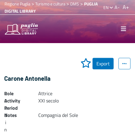
>
>
>
Regione Puglia
Turismo e cultura
DMS
PUGLIA
A+
A-
EN
DIGITAL LIBRARY
Export
Carone Antonella
Role
L
Attrice
Activity
o
XXI secolo
Period
a
Notes
d
Compagnia del Sole
i
n